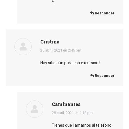
ç
Responder
Cristina
dice:
25 abril, 2021 en 2:46 pm
Hay sitio aún para esa excursión?
Responder
Caminantes
dice:
28 abril, 2021 en 1:12 pm
Tienes que llamarnos al teléfono