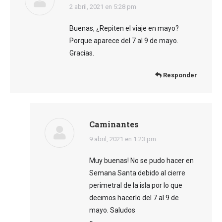
dice:
2 abril, 2021 en 5:28 pm
Buenas, ¿Repiten el viaje en mayo?
Porque aparece del 7 al 9 de mayo.
Gracias.
Responder
Caminantes
dice:
9 abril, 2021 en 1:23 pm
Muy buenas! No se pudo hacer en
Semana Santa debido al cierre
perimetral de la isla por lo que
decimos hacerlo del 7 al 9 de
mayo. Saludos