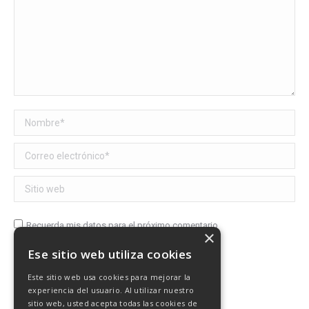
Nombre *
Correo electrónico *
Sitio web
Recuerda mis datos para el próximo comentario
×
Ese sitio web utiliza cookies
Publicar comentario
Este sitio web usa cookies para mejorar la
experiencia del usuario. Al utilizar nuestro
sitio web, usted acepta todas las cookies de