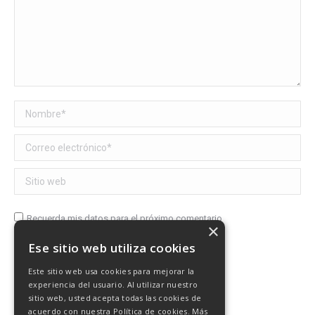
Nombre *
Correo electrónico *
Sitio web
Recuerda mis datos para el próximo comentario
×
Ese sitio web utiliza cookies
Publicar comentario
Este sitio web usa cookies para mejorar la
experiencia del usuario. Al utilizar nuestro
sitio web, usted acepta todas las cookies de
acuerdo con nuestra Política de cookies.
Más