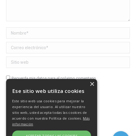
Nombre *
Correo electrónico *
Sitio web
Recuerda mis datos para el próximo comentario
×
Ese sitio web utiliza cookies
Publicar comentario
Este sitio web usa cookies para mejorar la
experiencia del usuario. Al utilizar nuestro
sitio web, usted acepta todas las cookies de
acuerdo con nuestra Política de cookies.
Más
información
ACEPTAR TODAS LAS COOKIES