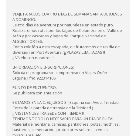
VIAJE PARA LOS CUATRO DÍAS DE SEMANA SANTA DE JUEVES
A DOMINGO.
Cuatro días de aventura por naturaleza en estado puro.
Realizaremos rutas por los lagos de Colomers en el Valle de
Arán y por cascadas y lagos del Parque Nacional de
AIGUESTORTES.
Como colofón a esta escapada, disfrutaremos de un día de
diversión en Port Aventura, ‘¡¡ PLAZAS LIMITADAS !!
¡¡ Vívelo con nosotros !!
INFORMACIÓN E INSCRIPCIONES:
Solicita el programa sin compromiso en Viajes Orión
Laguna.Tfno.922314106
PUNTO DE ENCUENTRO:
Se publicará con antelación
ESTAMOS EN LA C. EL JUEGO 3 ( Esquina con Avda, Trinidad.
Cerca de la parada de tranvía de la Trinidad )
¡¡ VISITA NUESTRA SEDE CON TIENDA !!
TENEMOS TODO LO NECESARIO PARA UN DÍA DE RUTA:
Material de montaña. camisas, pantalones, botas, mochilas,
bastones, alimentación, protectores solares, cremas
musculares, etc.