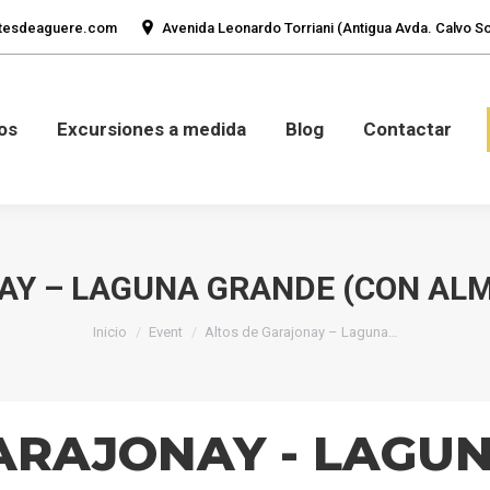
tesdeaguere.com
Avenida Leonardo Torriani (Antigua Avda. Calvo Sot
mos
Fotos
Excursiones a medida
Blog
Con
os
Excursiones a medida
Blog
Contactar
AY – LAGUNA GRANDE (CON AL
Estás aquí:
Inicio
Event
Altos de Garajonay – Laguna…
ARAJONAY - LAGU