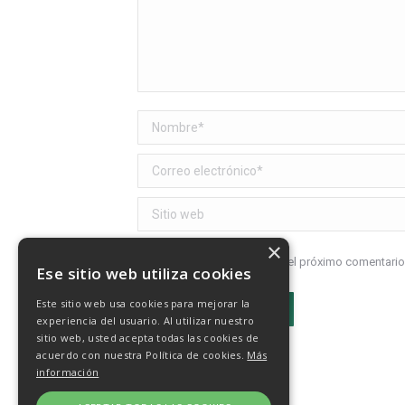
Nombre *
Correo electrónico *
Sitio web
×
Recuerda mis datos para el próximo comentario
Ese sitio web utiliza cookies
Este sitio web usa cookies para mejorar la
Publicar comentario
experiencia del usuario. Al utilizar nuestro
sitio web, usted acepta todas las cookies de
acuerdo con nuestra Política de cookies.
Más
información