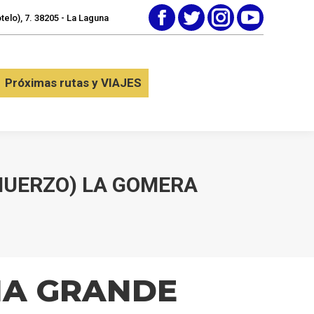
elo), 7. 38205 - La Laguna
Facebook
Twitter
Instagram
YouTube
tactar
Próximas rutas y VIAJES
Próximas rutas y VIAJES
MUERZO) LA GOMERA
NA GRANDE