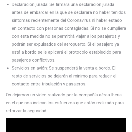
Declaración jurada: Se firmará una declaración jurada
antes de embarcar en la que se declarará no haber tenidos
síntomas recientemente del Coronavirus ni haber estado
en contacto con personas contagiadas. Si no se cumpliera
con esta medida no se permitirá viajar a los pasajeros y
podrán ser expulsados del aeropuerto. Si el pasajero ya
está a bordo se le aplicará el protocolo establecido para
pasajeros conflictivos.
Servicios en avión: Se suspenderá la venta a bordo. El
resto de servicios se dejarán al mínimo para reducir el
contacto entre tripulación y pasajeros.
Os dejamos un vídeo realizado por la compañía aérea Iberia
en el que nos indican los esfuerzos que están realizado para
reforzar la seguridad: