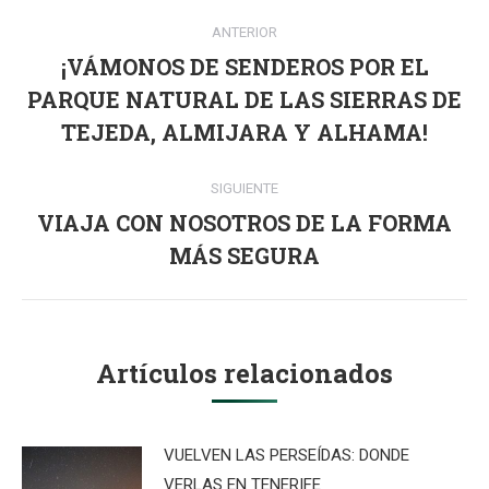
Navegación
ANTERIOR
entre
¡VÁMONOS DE SENDEROS POR EL
publicaciones
PARQUE NATURAL DE LAS SIERRAS DE
Publicación
anterior:
TEJEDA, ALMIJARA Y ALHAMA!
SIGUIENTE
VIAJA CON NOSOTROS DE LA FORMA
Publicación
MÁS SEGURA
siguiente:
Artículos relacionados
VUELVEN LAS PERSEÍDAS: DONDE
VERLAS EN TENERIFE