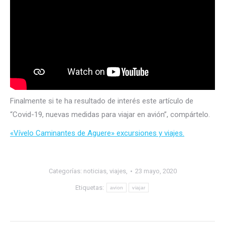
Finalmente si te ha resultado de interés este artículo de
“Covid-19, nuevas medidas para viajar en avión”, compártelo.
«Vívelo Caminantes de Aguere» excursiones y viajes.
Categorías:
noticias
,
viajes,
23 mayo, 2020
Etiquetas:
avion
viajar