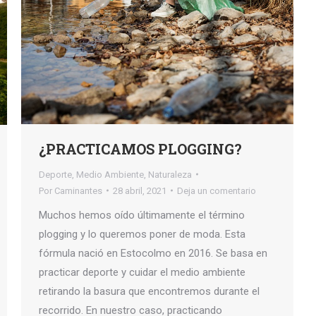
¿PRACTICAMOS PLOGGING?
Deporte
,
Medio Ambiente
,
Naturaleza
Por
Caminantes
28 abril, 2021
Deja un comentario
Muchos hemos oído últimamente el término
plogging y lo queremos poner de moda. Esta
fórmula nació en Estocolmo en 2016. Se basa en
practicar deporte y cuidar el medio ambiente
retirando la basura que encontremos durante el
recorrido. En nuestro caso, practicando