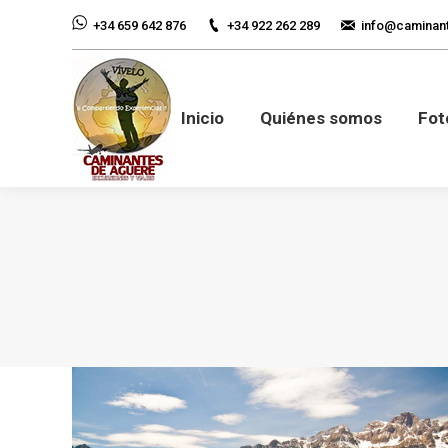
+34 922 262 289
info@caminan
+34 659 642 876
Inicio
Quiénes so
Inicio
Quiénes somos
Fot