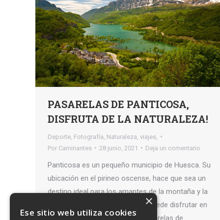
PASARELAS DE PANTICOSA,
DISFRUTA DE LA NATURALEZA!
Deporte
,
Fotografía
,
Naturaleza
,
viajes,
Por
Caminantes
28 junio, 2021
Deja un comentario
Panticosa es un pequeño municipio de Huesca. Su
ubicación en el pirineo oscense, hace que sea un
destino ideal para los amantes de la montaña y la
×
aventura. Es un destino que se puede disfrutar en
Ese sitio web utiliza cookies
cualquier época del año. Las Pasarelas de