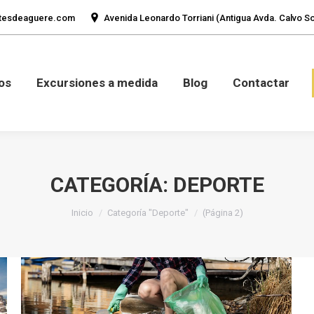
tesdeaguere.com
Avenida Leonardo Torriani (Antigua Avda. Calvo Sot
mos
Fotos
Excursiones a medida
Blog
Con
os
Excursiones a medida
Blog
Contactar
CATEGORÍA:
DEPORTE
Estás aquí:
Inicio
Categoría "Deporte"
(Página 2)