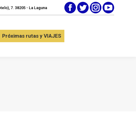
elo), 7. 38205 - La Laguna
Facebook
Twitter
Instagram
YouTube
tactar
Próximas rutas y VIAJES
Próximas rutas y VIAJES