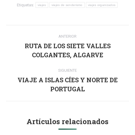
Etiquetas:
viajes
viajes de senderismo
viajes organizados
Navegación
ANTERIOR
entre
RUTA DE LOS SIETE VALLES
Publicación
publicaciones
COLGANTES, ALGARVE
anterior:
SIGUIENTE
VIAJE A ISLAS CÍES Y NORTE DE
Publicación
PORTUGAL
siguiente:
Artículos relacionados