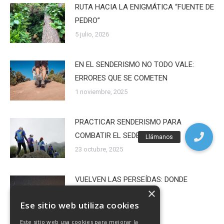
RUTA HACIA LA ENIGMÁTICA “FUENTE DE
PEDRO”
5 julio, 2026
EN EL SENDERISMO NO TODO VALE:
ERRORES QUE SE COMETEN
1 noviembre, 2025
PRACTICAR SENDERISMO PARA
COMBATIR EL SEDENTARISMO
23 octubre, 2025
VUELVEN LAS PERSEÍDAS: DONDE
×
VERLAS EN TENERIFE
Ese sitio web utiliza cookies
20 julio, 2024
Este sitio web usa cookies para mejorar la