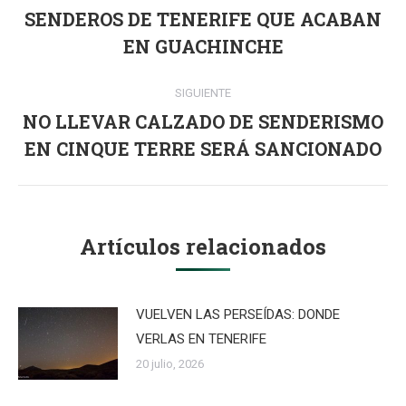
entre
SENDEROS DE TENERIFE QUE ACABAN
Publicación
publicaciones
EN GUACHINCHE
anterior:
SIGUIENTE
NO LLEVAR CALZADO DE SENDERISMO
Publicación
EN CINQUE TERRE SERÁ SANCIONADO
siguiente:
Artículos relacionados
VUELVEN LAS PERSEÍDAS: DONDE
VERLAS EN TENERIFE
20 julio, 2026