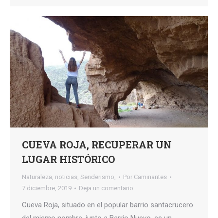
CUEVA ROJA, RECUPERAR UN
LUGAR HISTÓRICO
Naturaleza
,
noticias
,
Senderismo,
Por
Caminantes
7 diciembre, 2019
Deja un comentario
Cueva Roja, situado en el popular barrio santacrucero