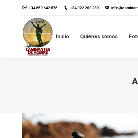
+34 922 262 289
info@caminan
+34 659 642 876
Inicio
Quiénes so
Inicio
Quiénes somos
Fot
A