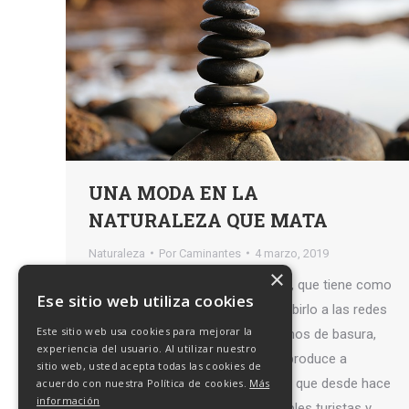
UNA MODA EN LA
NATURALEZA QUE MATA
Naturaleza
Por
Caminantes
4 marzo, 2019
×
Una moda que sufre la naturaleza, que tiene como
Ese sitio web utiliza cookies
finalidad hacerse un selfie para subirlo a las redes
Este sitio web usa cookies para mejorar la
sociales Naturaleza: Ya no hablamos de basura,
experiencia del usuario. Al utilizar nuestro
que todos sabemos el daño que produce a
sitio web, usted acepta todas las cookies de
nuestros entornos naturales, sino que desde hace
acuerdo con nuestra Política de cookies.
Más
información
unos años para atrás, irresponsables turistas y