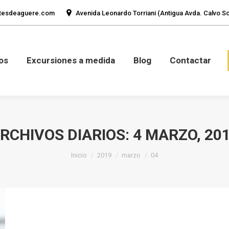
tesdeaguere.com
Avenida Leonardo Torriani (Antigua Avda. Calvo Sot
mos
Fotos
Excursiones a medida
Blog
Con
os
Excursiones a medida
Blog
Contactar
RCHIVOS DIARIOS:
4 MARZO, 20
Estás aquí:
Inicio
2019
marzo
04