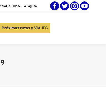
elo), 7. 38205 - La Laguna
Facebook
Twitter
Instagram
YouTube
tactar
Próximas rutas y VIAJES
Próximas rutas y VIAJES
19