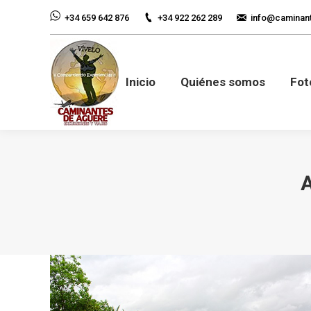
+34 922 262 289
info@caminan
+34 659 642 876
Inicio
Quiénes so
Inicio
Quiénes somos
Fot