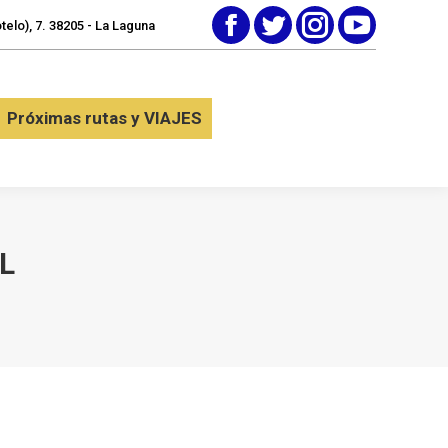
elo), 7. 38205 - La Laguna
Facebook
Twitter
Instagram
YouTube
tactar
Próximas rutas y VIAJES
Próximas rutas y VIAJES
L