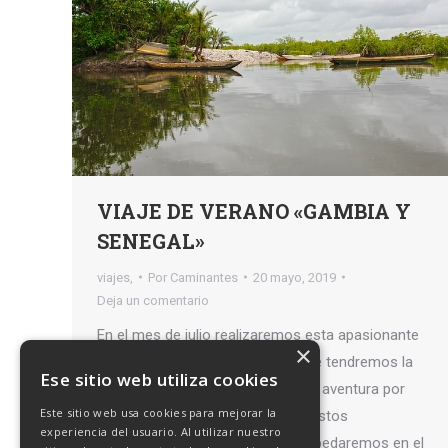
VIAJE DE VERANO «GAMBIA Y
SENEGAL»
viajes,
Por
Caminantes
20 mayo, 2019
Deja un comentario
En el mes de julio realizaremos esta apasionante
×
viaje a Gambia y Senegal en el que tendremos la
Ese sitio web utiliza cookies
oportunidad de vivir una auténtica aventura por
Este sitio web usa cookies para mejorar la
África y descubrir el encanto de estos
experiencia del usuario. Al utilizar nuestro
impresionantes lugares. Nos hospedaremos en el