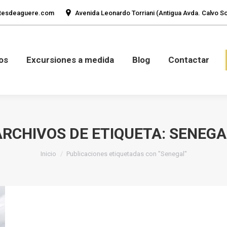
tesdeaguere.com
Avenida Leonardo Torriani (Antigua Avda. Calvo Sot
mos
Fotos
Excursiones a medida
Blog
Con
os
Excursiones a medida
Blog
Contactar
ARCHIVOS DE ETIQUETA:
SENEGA
Estás aquí:
Inicio
Publicaciones etiquetadas con "Senegal"