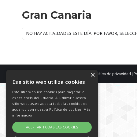
TIPO DE ACTIVIDAD
Gran Canaria
NO HAY ACTIVIDADES ESTE DÍA. POR FAVOR, SELECC
×
Caminantes de Aguere - 2003 - 2026 |
Política de privacidad
|
P
Ese sitio web utiliza cookies
Este sitio web usa cookies para mejorar la
experiencia del usuario. Al utilizar nuestro
sitio web, usted acepta todas las cookies de
acuerdo con nuestra Política de cookies.
Más
información
ACEPTAR TODAS LAS COOKIES