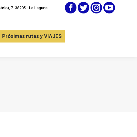
elo), 7. 38205 - La Laguna
Facebook
Twitter
Instagram
YouTube
tactar
Próximas rutas y VIAJES
Próximas rutas y VIAJES