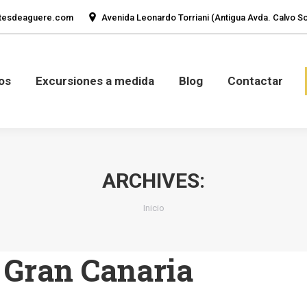
tesdeaguere.com
Avenida Leonardo Torriani (Antigua Avda. Calvo Sot
mos
Fotos
Excursiones a medida
Blog
Con
os
Excursiones a medida
Blog
Contactar
ARCHIVES:
Estás aquí:
Inicio
: Gran Canaria